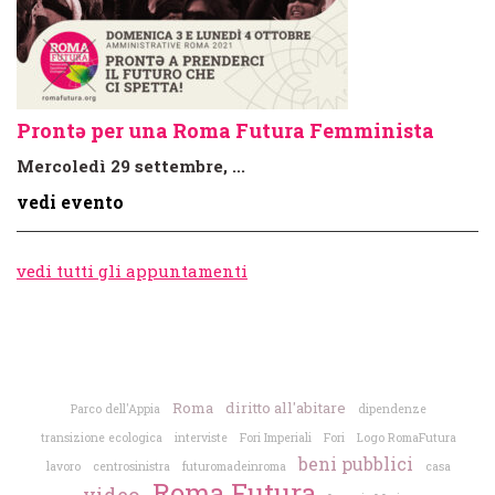
Prontə per una Roma Futura Femminista
Mercoledì 29 settembre, ...
vedi evento
vedi tutti gli appuntamenti
Roma
diritto all'abitare
Parco dell'Appia
dipendenze
transizione ecologica
interviste
Fori Imperiali
Fori
Logo RomaFutura
beni pubblici
lavoro
centrosinistra
futuromadeinroma
casa
Roma Futura
video