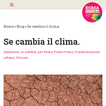
Vai
al
contenuto
Home
»
Blog
»
Se cambia il clima.
Se cambia il clima.
Ambiente
,
in sidebar
,
per Roma
,
Primo Piano
,
Trasformazione
urbana
,
Visione