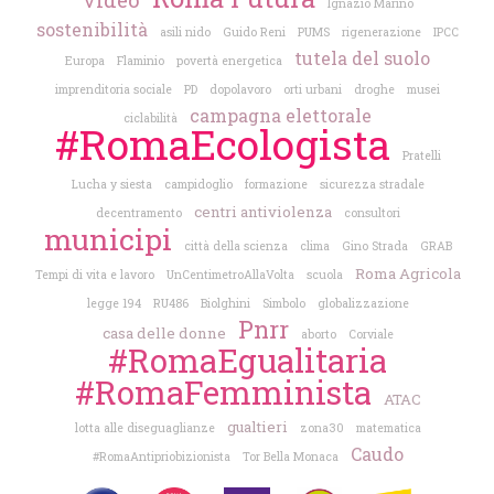
Ignazio Marino
sostenibilità
asili nido
Guido Reni
PUMS
rigenerazione
IPCC
tutela del suolo
Europa
Flaminio
povertà energetica
imprenditoria sociale
PD
dopolavoro
orti urbani
droghe
musei
campagna elettorale
ciclabilità
#RomaEcologista
Pratelli
Lucha y siesta
campidoglio
formazione
sicurezza stradale
centri antiviolenza
decentramento
consultori
municipi
città della scienza
clima
Gino Strada
GRAB
Roma Agricola
Tempi di vita e lavoro
UnCentimetroAllaVolta
scuola
legge 194
RU486
Biolghini
Simbolo
globalizzazione
Pnrr
casa delle donne
aborto
Corviale
#RomaEgualitaria
#RomaFemminista
ATAC
gualtieri
lotta alle diseguaglianze
zona30
matematica
Caudo
#RomaAntipriobizionista
Tor Bella Monaca