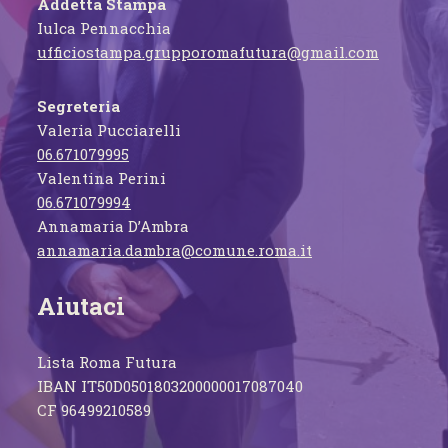
Addetta Stampa
Iulca Pennacchia
ufficiostampa.grupporomafutura@gmail.com
Segreteria
Valeria Pucciarelli
06.671079995
Valentina Perini
06.671079994
Annamaria D’Ambra
annamaria.dambra@comune.roma.it
Aiutaci
Lista Roma Futura
IBAN IT50D0501803200000017087040
CF 96499210589