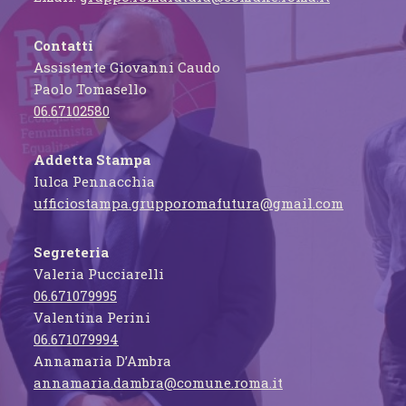
Contatti
Assistente Giovanni Caudo
Paolo Tomasello
06.67102580
Addetta Stampa
Iulca Pennacchia
ufficiostampa.grupporomafutura@gmail.com
Segreteria
Valeria Pucciarelli
06.671079995
Valentina Perini
06.671079994
Annamaria D’Ambra
annamaria.dambra@comune.roma.it