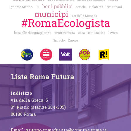
beni pubblici
Ignazio Marino
PD
scuola
ciclabilità
orti urbani
municipi
Tor Bella Monaca
#RomaEcologista
lotta alle diseguaglianze
centrosinistra
casa
matematica
lavoro
Simbolo
Europa
Lista Roma Futura
Indirizzo
via della Greca, 5
3º Piano (stanze 304-305)
00186 Roma
Email:
gruppo.romafutura@comune.roma.it