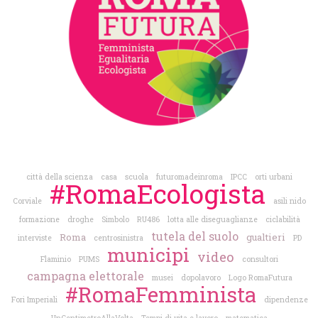
città della scienza
casa
scuola
futuromadeinroma
IPCC
orti urbani
#RomaEcologista
Corviale
asili nido
formazione
droghe
Simbolo
RU486
lotta alle diseguaglianze
ciclabilità
tutela del suolo
Roma
gualtieri
interviste
centrosinistra
PD
municipi
video
Flaminio
PUMS
consultori
campagna elettorale
musei
dopolavoro
Logo RomaFutura
#RomaFemminista
Fori Imperiali
dipendenze