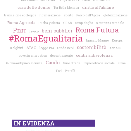
UnCentimetroAllaVolta
Tempi di vita e lavoro
matematica
casa delle donne
diritto all'abitare
Tor Bella Monaca
transizione ecologica
rigenerazione
aborto
Parco dell'Appia
globalizzazione
Roma Agricola
Lucha y siesta
GRAB
campidoglio
sicurezza stradale
Roma Futura
Pnrr
beni pubblici
lavoro
#RomaEgualitaria
Ignazio Marino
Europa
sostenibilità
ATAC
Biolghini
legge 194
Guido Reni
zona30
centri antiviolenza
povertà energetica
decentramento
Caudo
#RomaAntipriobizionista
Gino Strada
imprenditoria sociale
clima
Fori
Pratelli
IN EVIDENZA