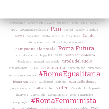
dipendenze
Tempi di vita e lavoro
asili nido
PUMS
clima
zona30
Pnrr
IPCC
UnCentimetroAllaVolta
Pratelli
droghe
Flaminio
Caudo
Roma
consultori
aborto
musei
Lucha y siesta
futuromadeinroma
#RomaAntipriobizionista
Roma Futura
campagna elettorale
centri antiviolenza
città della scienza
legge 194
GRAB
tutela del suolo
dopolavoro
imprenditoria sociale
sostenibilità
Parco dell'Appia
RU486
rigenerazione
formazione
#RomaEgualitaria
transizione ecologica
Roma Agricola
casa delle donne
Guido Reni
Biolghini
video
gualtieri
globalizzazione
Fori
Corviale
Fori Imperiali
interviste
Gino Strada
decentramento
povertà energetica
#RomaFemminista
campidoglio
diritto all'abitare
ATAC
Logo RomaFutura
sicurezza stradale